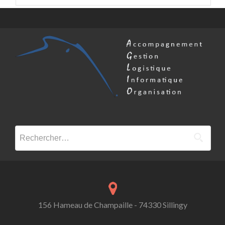
Rechercher :
156 Hameau de Champaille - 74330 Sillingy