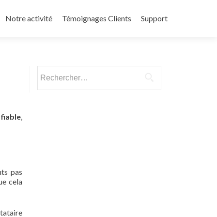
Notre activité
Témoignages Clients
Support
Rechercher :
n
fiable
,
nts pas
ue cela
tataire