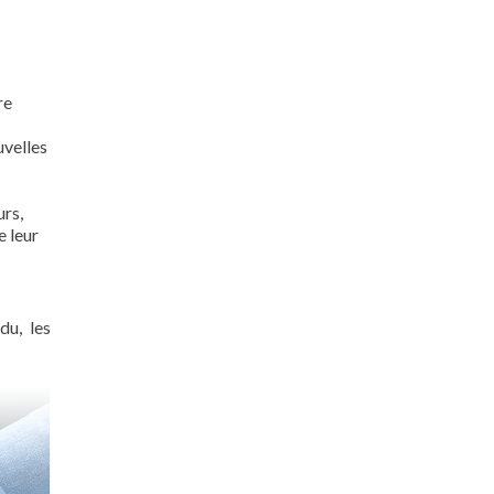
re
uvelles
urs,
e leur
du, les