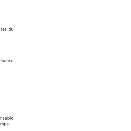
stes du
tenance
onsable
emps.