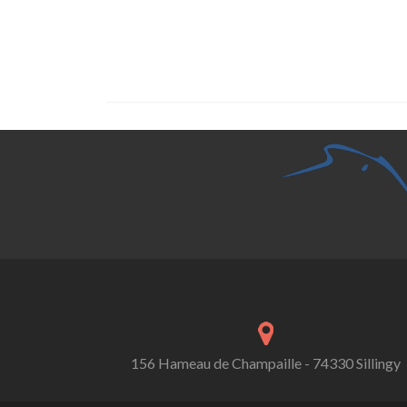
156 Hameau de Champaille - 74330 Sillingy