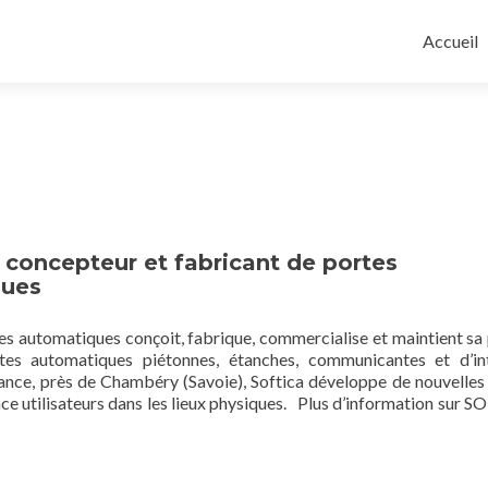
Skip
to
Accueil
content
concepteur et fabricant de portes
ques
automatiques conçoit, fabrique, commercialise et maintient sa
s automatiques piétonnes, étanches, communicantes et d’int
ance, près de Chambéry (Savoie), Softica développe de nouvelles
nce utilisateurs dans les lieux physiques. Plus d’information sur 