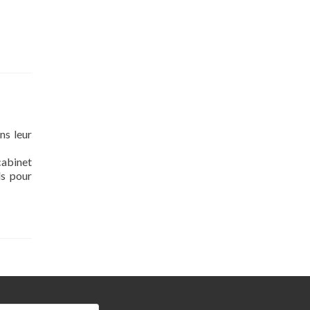
ns leur
cabinet
ls pour