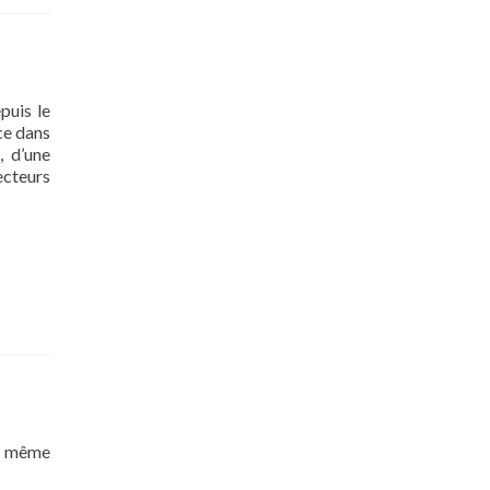
uis le
ce dans
, d’une
ecteurs
ut même