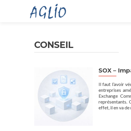
CONSEIL
SOX – Impa
Il faut l’avoir 
entreprises amé
Exchange Commi
représentants. 
effet, il en va 