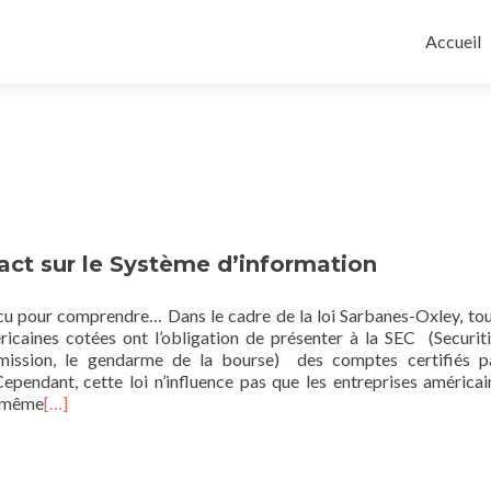
Skip
to
Accueil
content
ct sur le Système d’information
vécu pour comprendre… Dans le cadre de la loi Sarbanes-Oxley, tou
ricaines cotées ont l’obligation de présenter à la SEC (Securit
ssion, le gendarme de la bourse) des comptes certifiés pa
Cependant, cette loi n’influence pas que les entreprises américai
de même
[…]