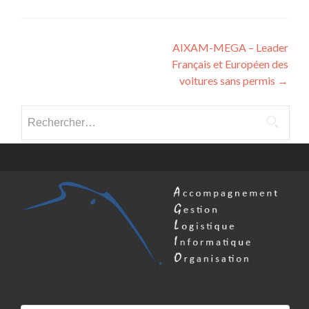
Post
AIXAM-MEGA – Leader
Français et Européen des
navigation
voitures sans permis
→
Rechercher :